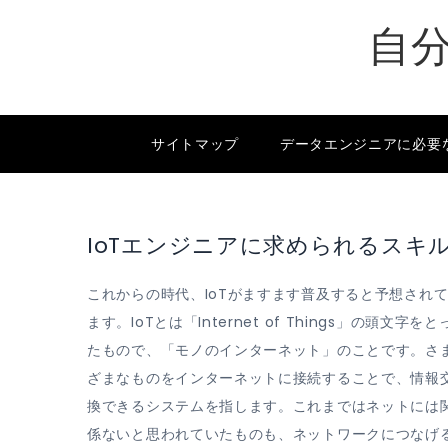
Skip
自
to
content
サイトマップ
データエンジニアに必要なP
IoTエンジニアに求められるスキ
これからの時代、IoTがますます普及すると予想され
ます。IoTとは「Internet of Things」の頭文字をと
たもので、「モノのインターネット」のことです。さ
ざまなものをインターネットに接続することで、情報
換できるシステムを指します。これまではネットには
係ないと思われていたものも、ネットワークにつなげ