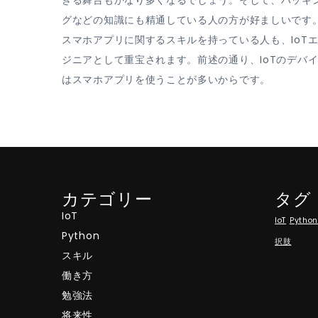
きる舞台もかなり多くなるでしょう。そして、ハッキ
グなどの知識にも精通している人の方が好ましいです
スマホアプリに関するスキルを持っている人も、IoT
ジニアとして重宝されます。前述の通り、IoTのデバ
はスマホアプリを使うことが多いからです。
カテゴリー
タグ
IoT
IoT
Pytho
Python
択肢
スキル
働き方
勉強法
将来性