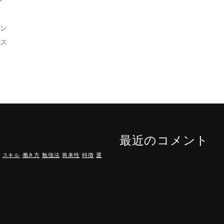
ン
。
エン
イス
最近のコメント
n
スキル
働き方
勉強法
将来性
特徴
選