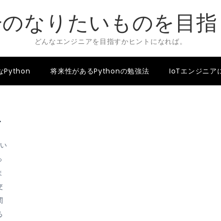
分のなりたいものを目指
どんなエンジニアを目指すかヒントになれば。
ython
将来性があるPythonの勉強法
IoTエンジニ
ル
てい
っ
ま
交
関
る